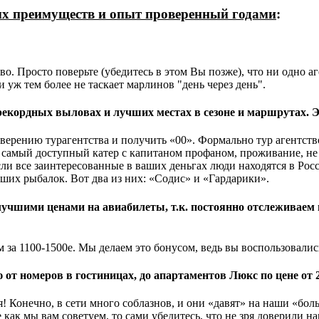
ых преимуществ и опыт проверенный годами
:
. Просто поверьте (убедитесь в этом Вы позже), что ни одно аг
и уж тем более не таскает марлинов "день через день".
 рекордных выловах и лучших местах в сезоне и маршрутах. 
заверению турагентства и получить «00». Формально тур агентс
о самый доступный катер с капитаном профаном, проживание, не
если все заинтересованные в ваших деньгах люди находятся в Р
ших рыбалок. Вот два из них: «Содис» и «Гардарики».
учшими ценами на авиабилеты, т.к. постоянно отслеживаем
ем за 1100-1500е. Мы делаем это бонусом, ведь вы воспользовали
т номеров в гостиницах, до апартаментов Люкс по цене от 20
! Конечно, в сети много соблазнов, и они «давят» на наши «бо
е как мы вам советуем, то сами убедитесь, что не зря доверили