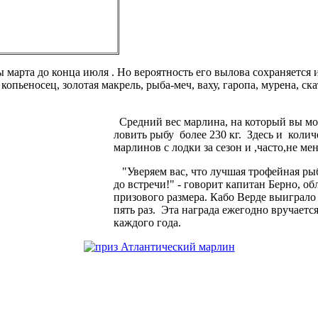
ы марта до конца июля . Но вероятность его вылова сохраняется 
копьеносец, золотая макрель, рыба-меч, ваху, гаропа, мурена, с
Средний вес марлина, на который вы може
ловить рыбу более 230 кг. Здесь и колич
марлинов с лодки за сезон и ,часто,не ме
"Уверяем вас, что лучшая трофейная рыб
до встречи!" - говорит капитан Берно, о
призового размера. Кабо Верде выиграло
пять раз. Эта награда ежегодно вручает
каждого года.