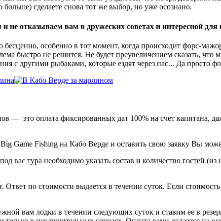
 больше) сделаете снова тот же выбор, но уже осознано.
 и не отказываем вам в дружеских советах и интересной для
то бесценно, особенно в тот момент, когда происходит форс-маж
лема быстро не решится. Не будет преувеличением сказать, что 
ия с другими рыбаками, которые ездят через нас... Да просто фот
ов — это оплата фиксированных дат 100% на счет капитана, даж
Big Game Fishing на Кабо Верде и оставить свою заявку Вы може
под вас тура необходимо указать состав и количество гостей (из
Ответ по стоимости выдается в течении суток. Если стоимость в
ной вам лодки в течении следующих суток и ставим ее в резерв
ем только в исключительных случаях. Оплата вами делается на о