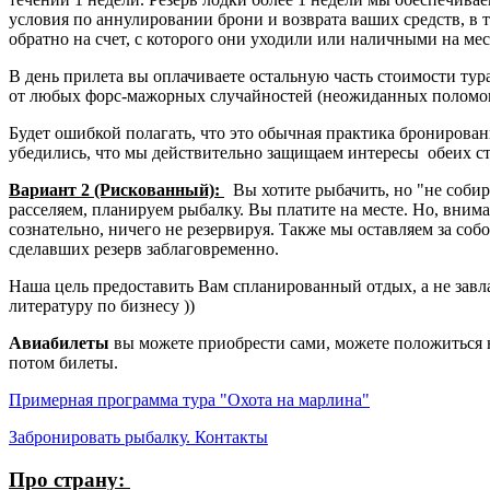
условия по аннулировании брони и возврата ваших средств, в 
обратно на счет, с которого они уходили или наличными на мес
В день прилета вы оплачиваете остальную часть стоимости тур
от любых форс-мажорных случайностей (неожиданных поломок,
Будет ошибкой полагать, что это обычная практика бронирован
убедились, что мы действительно защищаем интересы обеих с
Вариант 2 (Рискованный):
Вы хотите рыбачить, но "не собира
расселяем, планируем рыбалку. Вы платите на месте. Но, внимани
сознательно, ничего не резервируя. Также мы оставляем за со
сделавших резерв заблаговременно.
Наша цель предоставить Вам спланированный отдых, а не зав
литературу по бизнесу ))
Авиабилеты
вы можете приобрести сами, можете положиться н
потом билеты.
Примерная программа тура "Охота на марлина"
Забронировать рыбалку. Контакты
Про страну: