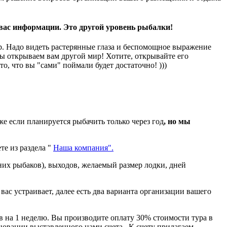
 вас информации. Это другой уровень рыбалки!
ор. Надо видеть растерянные глаза и беспомощное выражение
мы открываем вам другой мир! Хотите, открывайте его
о, что вы "сами" поймали будет достаточно! )))
е если планируется рыбачить только через год
, но мы
те из раздела "
Наша компания".
 них рыбаков), выходов, желаемый размер лодки, дней
ас устраивает, далее есть два варианта организации вашего
 на 1 неделю. Вы производите оплату 30% стоимости тура в
сновании выставленного нами счета. К счету прилагаем