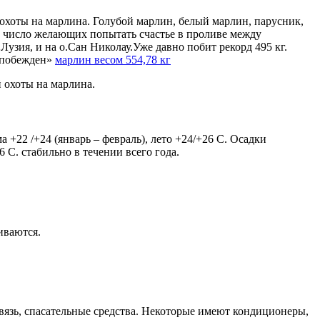
охоты на марлина. Голубой марлин, белый марлин, парусник,
ет число желающих попытать счастье в проливе между
узия, и на о.Сан Николау.Уже давно побит рекорд 495 кг.
 «побежден»
марлин весом 554,78 кг
 охоты на марлина.
 +22 /+24 (январь – февраль), лето +24/+26 C. Осадки
 С. стабильно в течении всего года.
иваются.
связь, спасательные средства. Некоторые имеют кондиционеры,