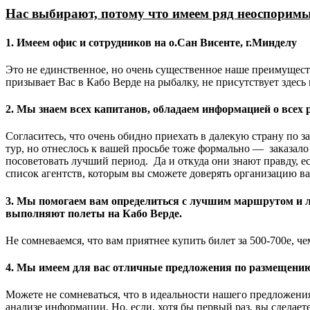
Нас выбирают, потому что имеем ряд неоспорим
1. Имеем офис и сотрудников на о.Сан Висенте, г.Минделу
Это не единственное, но очень существенное наше преимущество
призывает Вас в Кабо Верде на рыбалку, не присутствует здесь 
2. Мы знаем всех капитанов, обладаем информацией о всех
Согласитесь, что очень обидно приехать в далекую страну по 
тур, но отнеслось к вашей просьбе тоже формально — заказал
посоветовать лучший период. Да и откуда они знают правду, 
список агентств, которым вы сможете доверять организацию ва
3. Мы помогаем вам определиться с лучшим маршрутом и л
выполняют полеты на Кабо Верде.
Не сомневаемся, что вам приятнее купить билет за 500-700е, ч
4. Мы имеем для вас отличные предложения по размещению о
Можете не сомневаться, что в идеальности нашего предложения
анализе информации. Но, если, хотя бы первый раз, вы сделает