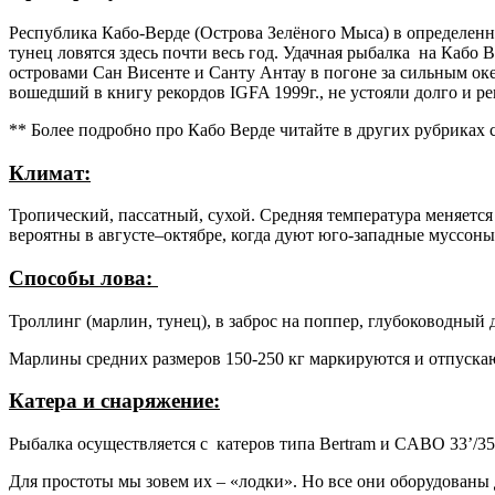
Республика Кабо-Верде (Острова Зелёного Мыса) в определенн
тунец ловятся здесь почти весь год. Удачная рыбалка на Кабо
островами Сан Висенте и Санту Антау в погоне за сильным оке
вошедший в книгу рекордов IGFA 1999г., не устояли долго и р
** Более подробно про Кабо Верде читайте в других рубриках 
Климат:
Тропический, пассатный, сухой. Средняя температура меняется н
вероятны в августе–октябре, когда дуют юго-западные муссоны.
Способы лова:
Троллинг (марлин, тунец), в заброс на поппер, глубоководный 
Марлины средних размеров 150-250 кг маркируются и отпускаю
Катера и снаряжение:
Рыбалка осуществляется с катеров типа Bertram и CABO 33’/35
Для простоты мы зовем их – «лодки». Но все они оборудованы 