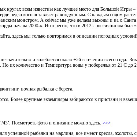
ых кругах всем известны как лучшее место для Большой Игры – 
 Верде редко кого оставляет равнодушным. С каждым годом раст
анским монстром. А сейчас мы уже делаем выходы и на о.Санта Л
екорды начала 2000-х. Интересно, что в 2012г. россиянином был
сайта, здесь мы только повторимся в описании погодных условий
езначительно и колеблется около +26 в течении всего года. Зима
 Но их количество и Температура воды у побережья от 21 С до 26
джиггинг, ночная рыбалка с берега.
тся. Более крупные экземпляры забираются к пристани и взвеш
’/43’. Посмотреть фото и описание можно здесь.
>>>
для успешной рыбалки на марлина, все имеют кресла, эхолоты, 