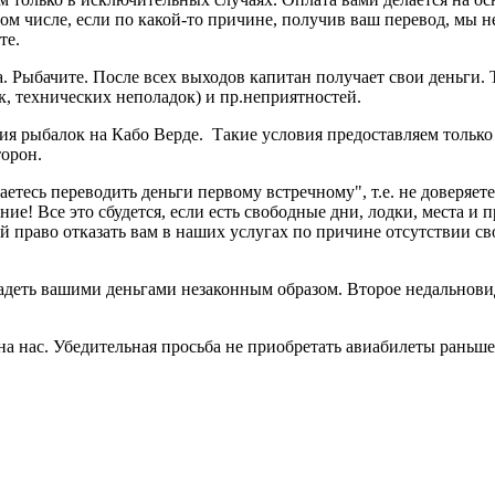
том числе, если по какой-то причине, получив ваш перевод, мы 
те.
а. Рыбачите. После всех выходов капитан получает свои деньги.
 технических неполадок) и пр.неприятностей.
ия рыбалок на Кабо Верде. Такие условия предоставляем только 
торон.
етесь переводить деньги первому встречному", т.е. не доверяете
е! Все это сбудется, если есть свободные дни, лодки, места и пр
бой право отказать вам в наших услугах по причине отсутствии 
ладеть вашими деньгами незаконным образом. Второе недальнов
а нас. Убедительная просьба не приобретать авиабилеты раньше