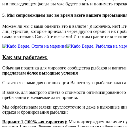
и в последующем (когда вы уже будете знать и понимать гораздо
5. Мы сопровождаем вас во время всего вашего пребывания
Можем ли мы с вами оценить это в валюте? )) Конечно, нет! Э
лиц туристов, которые приехали через другой сервис и их проб
самостоятельно. Сделайте все сами! И потом сравните впечатлен
Как мы работаем:
Обычная практика для мирового сообщества рыбаков и капитан
предлагаем более выгодные условия
Связаться с нами для организации Вашего тура рыбалки класса 
В заявке, для быстрого ответа о стоимости оптимизированного 
пребывания и желаемые даты прилета.
Мы обрабатываем заявки круглосуточно и даже в выходные дни. 
отдыха и бронирования рыбалки:
Вариант 1 (100% -ая гарантия):
Мы подтверждаем наличие нуж
течении 1 недели. Резерв лодки более 1 недели мы обеспечива