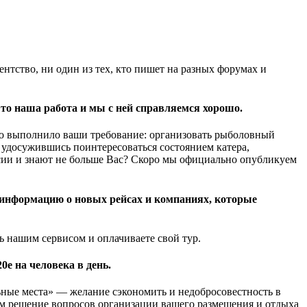
ентство, ни один из тех, кто пишет на разных форумах и
Это наша работа и мы с ней справляемся хорошо.
тво выполнило ваши требование: организовать рыболовный
 удосужившись поинтересоваться состоянием катера,
оссии и знают не больше Вас? Скоро мы официально опубликуем
 информацию о новых рейсах и компаниях, которые
сь нашим сервисом и оплачиваете свой тур.
е на человека в день.
льные места» — желание сэкономить и недобросовестность в
 нам решение вопросов организации вашего размещения и отдыха