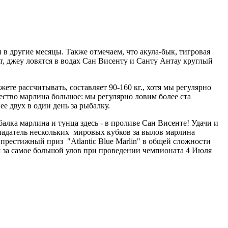
и в другие месяцы. Также отмечаем, что акула-бык, тигровая
кат, джеу ловятся в водах Сан Висенту и Санту Антау круглый
те рассчитывать, составляет 90-160 кг., хотя мы регулярно
ество марлина большое: мы регулярно ловим более ста
нее двух в один день за рыбалку.
алка марлина и тунца здесь - в проливе Сан Висенте! Удачи и
бладатель нескольких мировых кубков за вылов марлина
 престижный приз "Atlantic Blue Marlin" в общей сложности
ся за самое большой улов при проведении чемпионата 4 Июля