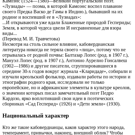
Камоэнс (1524—1580)—великий португальский поэт.
«Лузиады» — поэма, в которой Камоэнс воспел плавание
своего Предка Васко де Гамы в Индию.), бывавший на их
родине и воспевший ее в «Лузиадах»:
...И открываются уже вдали Блаженные природой Геспериды;
Земля, в которой чудеса цвели И несравненные для взора
виды...
(Перевод М. И. Травчетова)
Несмотря на столь сильное влияние, кабовердианская
литература никогда не теряла своего «лица», потому что не
отрывалась от родной почвы: Балтазар Лопес (род. в 1907 г.),
Мануэл Лопес (род. в 1907 г.), Антонио Аурелио Гонсалвеш
(1902—1986) и другие писатели, сгруппировавшиеся в
середине 30-х годов вокруг журнала «Кларидаде», собирали и
изучали креольский фольклор, издавали работы по истории и
этнографии родного края, исследовали не только
европейские, но и африканские элементы в культуре креолов,
о значении которых писал замечательный поэт Педро
Кардозо, ярко воплотивший свои идеи в поэтических
сборниках «Сад Гесперид» (1926) и «Дети земли» (1930).
Национальный характер
Кто же такие кабовердианцы, каков характер этого народа,
темперамент, привычки, наконец, внешний облик? Чтобы