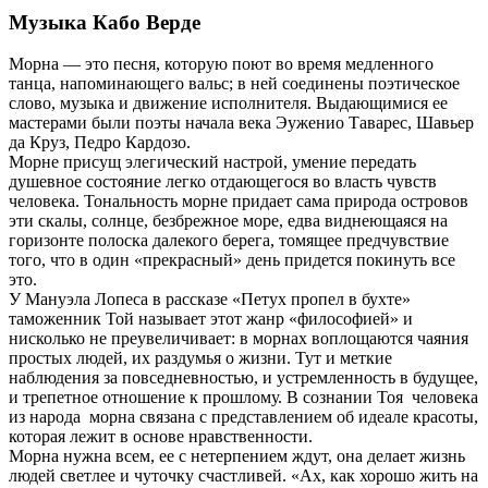
Музыка Кабо Верде
Морна — это песня, которую поют во время медленного
танца, напоминающего вальс; в ней соединены поэтическое
слово, музыка и движение исполнителя. Выдающимися ее
мастерами были поэты начала века Эуженио Таварес, Шавьер
да Круз, Педро Кардозо.
Морне присущ элегический настрой, умение передать
душевное состояние легко отдающегося во власть чувств
человека. Тональность морне придает сама природа островов
эти скалы, солнце, безбрежное море, едва виднеющаяся на
горизонте полоска далекого берега, томящее предчувствие
того, что в один «прекрасный» день придется покинуть все
это.
У Мануэла Лопеса в рассказе «Петух пропел в бухте»
таможенник Той называет этот жанр «философией» и
нисколько не преувеличивает: в морнах воплощаются чаяния
простых людей, их раздумья о жизни. Тут и меткие
наблюдения за повседневностью, и устремленность в будущее,
и трепетное отношение к прошлому. В сознании Тоя человека
из народа морна связана с представлением об идеале красоты,
которая лежит в основе нравственности.
Морна нужна всем, ее с нетерпением ждут, она делает жизнь
людей светлее и чуточку счастливей. «Ах, как хорошо жить на