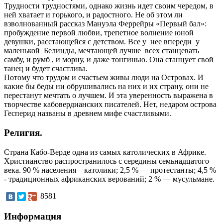
Трудности трудностями, однако жизнь идет своим чередом, в
ней хватает и горького, и радостного. Не об этом ли
взволнованный рассказ Мануэла Феррейры «Первый бал»:
пробуждение первой любви, трепетное волнение юной
девушки, расстающейся с детством. Все у нее впереди у
маленькой Белинды, мечтающей лучше всех станцевать
самбу, и румб , и морну, и даже тонгинью. Она станцует свой
танец и будет счастлива.
Потому что трудом и счастьем живы люди на Островах. И
какие бы беды ни обрушивались на них и их страну, они не
перестанут мечтать о лучшем. И эта уверенность выражена в
творчестве кабовердианских писателей. Нет, недаром острова
Гесперид названы в древнем мифе счастливыми.
Религия.
Страна Кабо-Верде одна из самых католических в Африке.
Христианство распространилось с середины семьнадцатого
века. 90 % населения—католики; 2,5 % — протестанты; 4,5 %
- традиционных африканских верований; 2 % — мусульмане.
8581
Информация