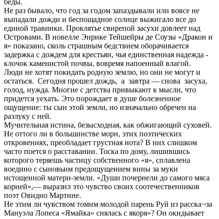
беды.
Не раз бывало, что год за годом запаздывали или вовсе не
выпадали дожди и беспощадное солнце выжигало все до
единой травинки. Проклятье свирепой засухи довлеет над
Островами. В новелле Энрике Тейшейры де Соузы «Дракон и
я» показано, сколь страшным бедствием оборачивается
задержка с дождем для крестьян, чья единственная надежда -
клочок каменистой почвы, вовремя напоенный влагой.
Люди не хотят покидать родную землю, но они не могут и
остаться. Сегодня прошел дождь, а завтра — снова засуха,
голод, нужда. Многие с детства привыкают к мысли, что
придется уехать. Это порождает в душе болезненное
ощущение: ты сын этой земли, но изначально обречен на
разлуку с ней.
Мучительная истина, безысходная, как обжигающий суховей.
Не оттого ли в большинстве морн, этих поэтических
откровениях, преобладает грустная нота? В них слишком
часто поется о расставании. Тоска по дому, лишившись
которого теряешь частицу собственного «я», сплавлена
воедино с сыновьим предощущением вины за муки
истощенной матери-земли. «Души почернели до самого мяса
корней»,— выразил это чувство своих соотечественников
поэт Овидио Мартине.
Не этим ли чувством томим молодой парень Руй из расска¬за
Мануэла Лопеса «Ямайка» снялась с якоря»? Он окидывает