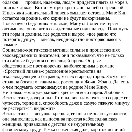
облаков — прощай, надежда, людям придется плыть за море в
поисках дождя. Вот и смотрят крестьяне на небо с тревогой.
И все-таки живительный ливень омывает острова. Мане Кин
остается на родине, его корни не будут выкорчеваны.
Повествуя о бедствиях земляков, Мануэл Лопес не теряет
оптимизма, он верит в созидательные силы народа. Покинуть
эти горы и долины, где родился и вырос, «все равно что
потерять душу»,— мысль, неоднократно повторяющаяся в
романе.
Социально-критические мотивы сильны в произведениях
кабовердианских писателей; они показывают, что не только
стихийные бедствия гонят людей прочь. Острые
общественные противоречия наиболее зримы в романе
«Яростный ливень»: расслоение крестьянства на
землевладельцев и батраков, хозяев и арендаторов. Засуха не
страшна богатым, таким как ростовщик Жо-ан Жоана. Да, есть
о чем подумать остающемуся на родине Мане Кину.
Не только земля удерживает крестьянского парня. Любовь к
Эсколастике, дочери ньи Тотоны, воспламеняет его сердце: ее
чуткость, терпение, способность даже в самую тяжкую минуту
не растеряться, выдюжить.
Эсколастика — девушка крепкая, ее ноги не знают усталости,
она вынослива, как вынослива простая кабовердианская
женщина, привыкшая с детства к изнурительному
физическому труду. Тяжка ее женская доля, короток девичий