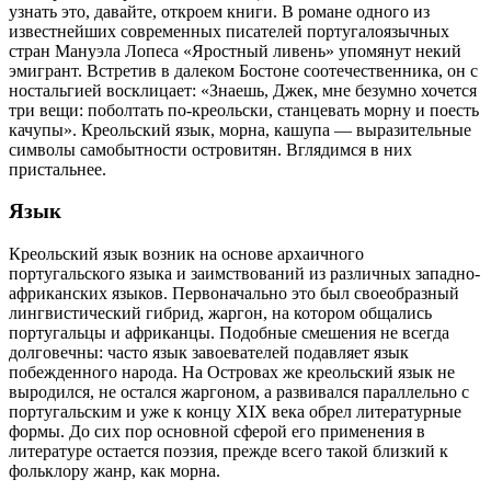
узнать это, давайте, откроем книги. В романе одного из
известнейших современных писателей португалоязычных
стран Мануэла Лопеса «Яростный ливень» упомянут некий
эмигрант. Встретив в далеком Бостоне соотечественника, он с
ностальгией восклицает: «Знаешь, Джек, мне безумно хочется
три вещи: поболтать по-креольски, станцевать морну и поесть
качупы». Креольский язык, морна, кашупа — выразительные
символы самобытности островитян. Вглядимся в них
пристальнее.
Язык
Креольский язык возник на основе архаичного
португальского языка и заимствований из различных западно-
африканских языков. Первоначально это был своеобразный
лингвистический гибрид, жаргон, на котором общались
португальцы и африканцы. Подобные смешения не всегда
долговечны: часто язык завоевателей подавляет язык
побежденного народа. На Островах же креольский язык не
выродился, не остался жаргоном, а развивался параллельно с
португальским и уже к концу XIX века обрел литературные
формы. До сих пор основной сферой его применения в
литературе остается поэзия, прежде всего такой близкий к
фольклору жанр, как морна.