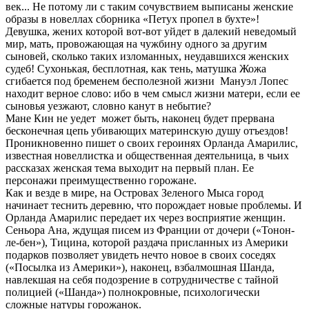
век... Не потому ли с таким сочувствием выписаны женские
образы в новеллах сборника «Петух пропел в бухте»!
Девушка, жених которой вот-вот уйдет в далекий неведомый
мир, мать, провожающая на чужбину одного за другим
сыновей, сколько таких изломанных, неудавшихся женских
судеб! Сухонькая, бесплотная, как тень, матушка Жожа
сгибается под бременем бесполезной жизни Мануэл Лопес
находит верное слово: ибо в чем смысл жизни матери, если ее
сыновья уезжают, словно канут в небытие?
Мане Кин не уедет может быть, наконец будет прервана
бесконечная цепь убивающих материнскую душу отъездов!
Проникновенно пишет о своих героинях Орланда Амарилис,
известная новеллистка и общественная деятельница, в чьих
рассказах женская тема выходит на первый план. Ее
персонажи преимущественно горожане.
Как и везде в мире, на Островах Зеленого Мыса город
начинает теснить деревню, что порождает новые проблемы. И
Орланда Амарилис передает их через восприятие женщин.
Сеньора Ана, ждущая писем из Франции от дочери («Тонон-
ле-бен»), Тицина, которой раздача присланных из Америки
подарков позволяет увидеть нечто новое в своих соседях
(«Посылка из Америки»), наконец, взбалмошная Шанда,
навлекшая на себя подозрение в сотрудничестве с тайной
полицией («Шанда») полнокровные, психологически
сложные натуры горожанок.