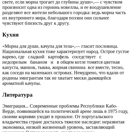
свете, если морна трогает до глубины души»,— с чувством
произносит одна из героинь новеллы, и ее воодушевление
разделяют все жители небольшого городка: ведь морна часть
их внутреннего мира, благодаря поэзии они сильнее
чувствуют близость друг к другу.
Кухня
«Морна для души, качупа для тела»,— гласит пословица.
Национальная кухня тоже характеризует народ. Острое густое
варево, где сладкий картофель соседствует с
недозрелым бананом и в общем котле томятся цветная
капуста, маниок, тыква, жирная свинина все вместе, тесно,
как соседи на маленьких островах. Немудрено, что вдали от
родины эмигрантам так не хватает миски дымящейся
ароматной качупы.
Литература
Эмиграция... Современные проблемы Республики Кабо-
Верде, появившейся на политической арене лишь в 1975 году,
своими корнями уходят в прошлое. От португальского
владычества стране досталось тяжелое наследие: неразвитая
экономика, низкий жизненный уровень, заставляющий