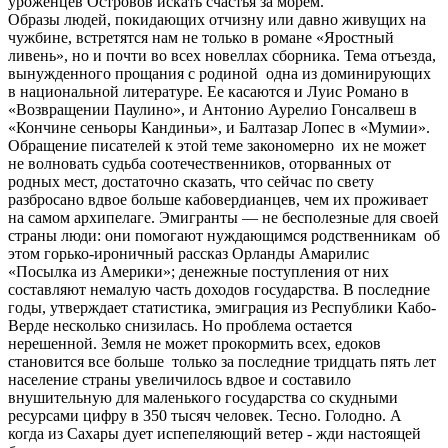
уроженцев Островов искать счастья за морем.
Образы людей, покидающих отчизну или давно живущих на
чужбине, встретятся нам не только в романе «Яростный
ливень», но и почти во всех новеллах сборника. Тема отъезда,
вынужденного прощания с родиной одна из доминирующих
в национальной литературе. Ее касаются и Луис Романо в
«Возвращении Паулино», и Антонио Аурелио Гонсалвеш в
«Кончине сеньоры Кандиньи», и Балтазар Лопес в «Мумии».
Обращение писателей к этой теме закономерно их не может
не волновать судьба соотечественников, оторванных от
родных мест, достаточно сказать, что сейчас по свету
разбросано вдвое больше кабовердианцев, чем их проживает
на самом архипелаге. Эмигранты — не бесполезные для своей
страны люди: они помогают нуждающимся родственникам об
этом горько-ироничный рассказ Орланды Амарилис
«Посылка из Америки»; денежные поступления от них
составляют немалую часть доходов государства. В последние
годы, утверждает статистика, эмиграция из Республики Кабо-
Верде несколько снизилась. Но проблема остается
нерешенной. Земля не может прокормить всех, едоков
становится все больше только за последние тридцать пять лет
население страны увеличилось вдвое и составило
внушительную для маленького государства со скудными
ресурсами цифру в 350 тысяч человек. Тесно. Голодно. А
когда из Сахары дует испепеляющий ветер - жди настоящей