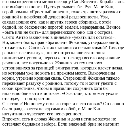
взором окрестности милого сердцу Сан-Висенте. Корабль вот-
вот выйдет из порта. Пусть уплывает без Руя. Мане Кин,
герой романа «Яростный ливень», тоже страшится разлуки с
родиной и неизбежной душевной раздвоенности. Узы,
связывающие его, как и других героев сборника, с этой
бедной, но бесконечно дорогой землей, неразрывны. Вечное
«быть или не быть» для деревенского юно¬ши с острова
Санто-Антао заключено в дилемме «уехать или остаться».
Но, может быть, прав «бразилец» Жокинья, утверждающий,
что жизнь на Санто-Антао становится невыносимой? Там, где
раньше зеленели луга, ныне потрескавшиеся от зноя
глинистые пустоши, пересыхают некогда весело журчавшие
речушки, все потуск-нело. Жокинья из тех неплохо
устроившихся за границей эмигрантов, которых влечет назад,
но которым уже не жить на прежнем месте. Выкорчеваны
корни, утрачена кровная связь. Стареющий Жокинья тяжело
переживает разлуку с родиной, потому-то и хочет увезти с
собой крестника, чтобы в Бразилии сохранить хотя бы
иллюзию близости к истокам. «Счастлив, кто может уехать
отсюда»,— повторяет он.
Счастлив? Но почему столько горечи в его словах? Он словно
бы оправдывается перед самим собой, и Мане Кин
интуитивно чувствует его неискренность.
Впрочем, есть в словах Жокиньи и доля истины: засуха не
оставляет беднякам выбора. Если влажный бриз не нагонит