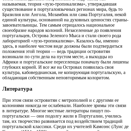
называемая, теория «лузо-тропикализма», утверждавшая
существование в португалоязычных регионах мира, будь то
Бразилия или Ангола, Мозамбик или сама Португалия, некой
единой культуры, основанной на духовных ценностях страны-
завоевательницы. Тем самым отрицалось национальное
своеобразие народов колоний. Незаселенные до появления
португальцев, Острова Зеленого Мыса и стали своего рода
лабораторией «лузо-тропикализма». Казалось бы, именно
здесь, в наиболее чистом виде должны были подтвердиться
положения этой теории — ведь традиции островитян
возникали по сути дела на пустом месте, а выходцы из
Африки и португальские переселенцы поначалу были лишены
глубоких корней. И все же на Островах появилась своя
культура, кабовердианская, не копирующая португальскую, а
обладающая собственным неповторимым колоритом.
Литература
При этом связи островитян с метрополией и с другими ее
колониями никогда не ослабевали. Наиболее зримы эти связи
в литературе. Многие местные литераторы пишут по-
португальски — они подолгу жили в Португалии, учились
там, их творчество развивается под воздействием традиций
португальской классики. Среди их учителей Камоэнс (Луис де