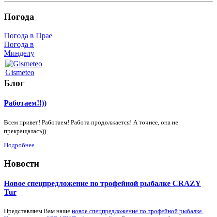
Погода
Погода в Прае
Погода в
Минделу
Gismeteo
Блог
Работаем!!))
Всем привет! Работаем! Работа продолжается! А точнее, она не
прекращалась))
Подробнее
Новости
Новое спецпредложение по трофейной рыбалке CRAZY
Tur
Представляем Вам наше
новое спецпредложение по трофейной рыбалке.