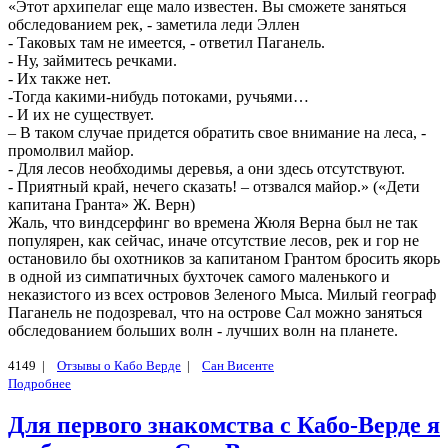
«Этот архипелаг еще мало известен. Вы сможете заняться
обследованием рек, - заметила леди Эллен
- Таковых там не имеется, - ответил Паганель.
- Ну, займитесь речками.
- Их также нет.
-Тогда какими-нибудь потоками, ручьями…
- И их не существует.
– В таком случае придется обратить свое внимание на леса, -
промолвил майор.
- Для лесов необходимы деревья, а они здесь отсутствуют.
- Приятный край, нечего сказать! – отзвался майор.» («Дети
капитана Гранта» Ж. Верн)
Жаль, что виндсерфинг во времена Жюля Верна был не так
популярен, как сейчас, иначе отсутствие лесов, рек и гор не
остановило бы охотников за капитаном Грантом бросить якорь
в одной из симпатичных бухточек самого маленького и
неказистого из всех островов Зеленого Мыса. Милый географ
Паганель не подозревал, что на острове Сал можно заняться
обследованием больших волн - лучших волн на планете.
4149 |
Отзывы о Кабо Верде
|
Сан Висенте
Подробнее
Для первого знакомства с Кабо-Верде я