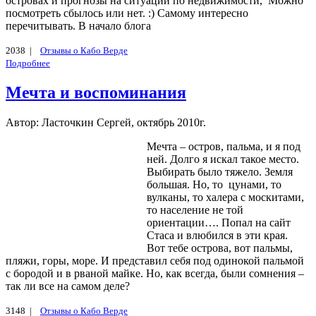
островах и прогнозы на ситуации по недвижимости, Можно
посмотреть сбылось или нет. :) Самому интересно
перечитывать. В начало блога
2038 |
Отзывы о Кабо Верде
Подробнее
Мечта и воспоминания
Автор: Ласточкин Сергей, октябрь 2010г.
Мечта – остров, пальма, и я под
ней. Долго я искал такое место.
Выбирать было тяжело. Земля
большая. Но, то цунами, то
вулканы, то халера с москитами,
то население не той
ориентации…. Попал на сайт
Стаса и влюбился в эти края.
Вот тебе острова, вот пальмы,
пляжи, горы, море. И представил себя под одинокой пальмой
с бородой и в рваной майке. Но, как всегда, были сомнения –
так ли все на самом деле?
3148 |
Отзывы о Кабо Верде