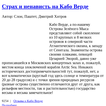
Страх и ненависть на Кабо Верде
Автор: Слон, Паштет, Дмитрий Хитров
Кабо Верде, а по-нашему
Острова Зелёного Мыса
представляют собой скопление
из 10 крупных и 8 мелких
островов в северной части
Атлантического океана, к западу
от Сенегала. Знамениты острова
своими пляжами, певицей
Цезарией Эворой, давно уже
прописавшейся в Московских концертных залах и, пожалуй,
местом конца злоключений корабля Arctic Sea. Никаких
исторических достопримечательностей тут, пожалуй, нет, а
вот климатически (круглый год здесь солнце и температура от
20 до 28 градусов) и с точки зрения природных ресурсов
(разные острова существенно отличаются друг от друга, как
рельефом местности, так и растительностью) государство
весьма и весьма замечательное!
9254 |
Отзывы о Кабо Верде
Подробнее