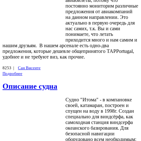
авиабилеты, потому что
постоянно мониторим различные
предложения от авиакомпаний
на данном направлении. Это
актуально в первую очередь для
нас самих, т.к. Вы и сами
понимаете, что летать
приходится много и нам самим и
нашим друзьям. В нашем арсенале есть одно-два
предложения, которые дешевле общепринятого TAPPortugal,
удобнее и не требуют виз, как прочие.
8253 |
Сан Висенте
Подробнее
Описание судна
Судно "Итома" - в компановке
своей, катамаран, построен и
спущен на воду в 1998г. Создан
специально для виндсёрфа, как
самоходная станция виндсерфа
океанского базирования. Для
безопасной навигации
оборудовано всем необходимым: