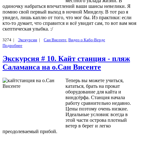
местного уклада жизни. В
одиночку набраться впечатлений ваши шансы невелики. Я
помню свой первый выход в ночной Минделу. В тот раз я
увидел, лишь каплю от того, что мог бы. Из практики: если
кто-то думает, что справится и всё увидит сам, то вот вам моя
скептическая улыбка. :/
3274 |
Экскурсии
|
Сан Висенте
,
Видео о Кабо-Верде
Подробнее
Экскурсия # 10. Кайт станция - пляж
Саламанса на о.Сан Висенте
Теперь вы можете учиться,
кататься, брать на прокат
оборудование для кайта и
виндсёрфа. Станция начала
работу сравнительно недавно.
Цены поэтому очень низкие.
Идеальные условия: всегда в
этой части острова плотный
ветер в берег и легко
преодолеваемый прибой.