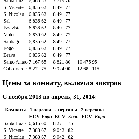
Santa Luzia
6,065
55
7,719
70
S. Vicente
6,836
62
8,49
77
S. Nicolau
6,836
62
8,49
77
Sal
6,836
62
8,49
77
Boavista
6,836
62
8,49
77
Maio
6,836
62
8,49
77
Santiago
6,836
62
8,49
77
Fogo
6,836
62
8,49
77
Brava
6,836
62
8,49
77
Santo Antao
7,167
65
8,821
80
10,475
95
Cabo Verde
8,27
75
9,924
90
12,68
115
Цены за комнату, включая завтрак
С ноября 2013 по апрель, 31, 2014:
Комнаты
1 персона
2 персоны
3 персоны
ECV
Евро
ECV
Евро
ECV
Евро
Santa Luzia
6,616
60
8,27
75
S. Vicente
7,388
67
9,042
82
S. Nicolau
7,388
67
9,042
82