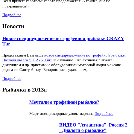
Всем привет! Работаем! Работа продолжается! А точнее, она не
прекращалась))
Подробнее
Новости
Новое спецпредложение по трофейной рыбалке CRAZY
Tur
Представляем Вам наше
новое спецпредложение по трофейной рыбалке.
Назвали мы его "CRAZY Tur"
не случайно. Это активная рыбалка
джигингом и пр. приемами с оборудованной моторной лодки в океане
рядом с о.Санту Антау. Базирование в удаленном,…
Подробнее
Рыбалка в 2013г.
Мечтали о трофейной рыбалке?
Март-июль рекордные уловы марлина
Подробнее
ВИДЕО "Атлантика". Россия 2
"Диалоги о рыбалке"