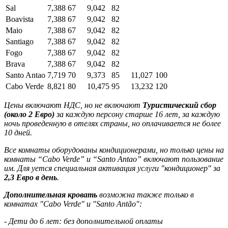
Sal
7,388
67
9,042
82
Boavista
7,388
67
9,042
82
Maio
7,388
67
9,042
82
Santiago
7,388
67
9,042
82
Fogo
7,388
67
9,042
82
Brava
7,388
67
9,042
82
Santo Antao
7,719
70
9,373
85
11,027
100
Cabo Verde
8,821
80
10,475
95
13,232
120
Цены включают НДС, но не включают
Туристический сбор
(около 2 Евро)
за каждую персону старше 16 лет, за каждую
ночь проведенную в отелях страны, но оплачивается не более
10 дней.
Все комнаты оборудованы кондиционерами, но только цены на
комнаты “Cabo Verde” и “Santo Antao” включают пользование
им. Для уется специальная активация услуги "кондиционер" за
2,3 Евро в день
.
Дополнительная кровать
возможна также только в
комнатах "Cabo Verde" и "Santo Antão":
- Дети до 6 лет: без дополнительной оплаты