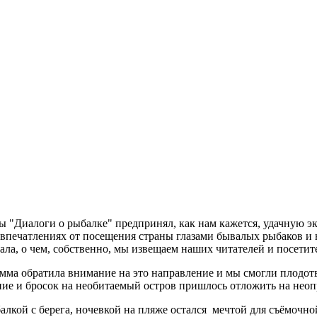
ы "Диалоги о рыбалке" предпринял, как нам кажется, удачную 
 впечатлениях от посещения страны глазами бывалых рыбаков и н
ала, о чем, собственно, мы извещаем наших читателей и посети
рамма обратила внимание на это направление и мы смогли плодо
ние и бросок на необитаемый остров пришлось отложить на нео
алкой с берега, ночевкой на пляже остался мечтой для съёмочно