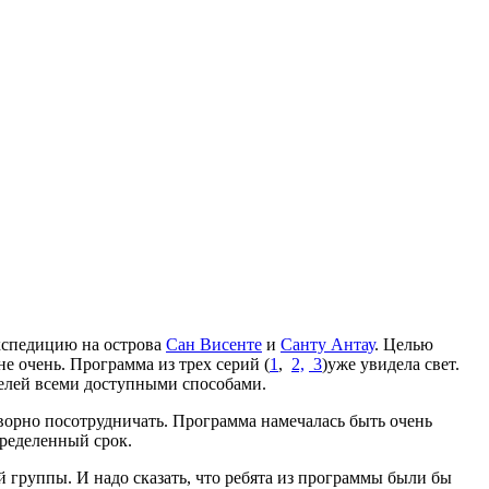
экспедицию на острова
Сан Висенте
и
Санту Антау
. Целью
е очень. Программа из трех серий (
1
,
2,
3
)уже увидела свет.
телей всеми доступными способами.
творно посотрудничать. Программа намечалась быть очень
пределенный срок.
й группы. И надо сказать, что ребята из программы были бы